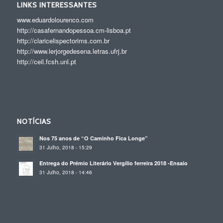
LINKS INTERESSANTES
www.eduardolourenco.com
http://casafernandopessoa.cm-lisboa.pt
http://claricelispectorims.com.br
http://www.lerjorgedesena.letras.ufrj.br
http://ceil.fcsh.unl.pt
NOTÍCIAS
Nos 75 anos de “O Caminho Fica Longe”
31 Julho, 2018 - 15:29
Entrega do Prémio Literário Vergílio ferreira 2018 -Ensaio
31 Julho, 2018 - 14:46