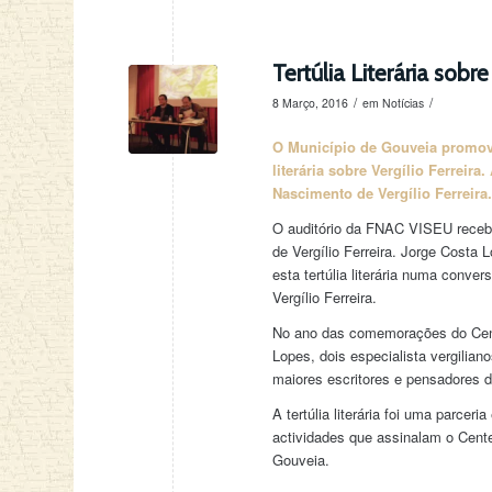
Tertúlia Literária sobr
/
/
8 Março, 2016
em
Notícias
O Município de Gouveia promove
literária sobre Vergílio Ferreira
Nascimento de Vergílio Ferreira
O auditório da FNAC VISEU recebeu 
de Vergílio Ferreira. Jorge Costa
esta tertúlia literária numa conve
Vergílio Ferreira.
No ano das comemorações do Cente
Lopes, dois especialista vergilia
maiores escritores e pensadores 
A tertúlia literária foi uma parce
actividades que assinalam o Cente
Gouveia.