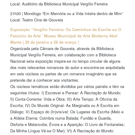
Local: Auditório da Biblioteca Municipal Vergílio Ferreira
21h30 | Monólogo “Em Memória ou a Vida Inteira dentro de Mim”
Local: Teatro Cine de Gouveia
Exposição “Vergílio Ferreira: Os Caminhos da Escrita ou O
Fascínio da Arte” Museu Municipal de Arte Moderna Abel
Manta | 29 de janeiro a 26 de março |
Organizada pela Câmara de Gouveia, através da Biblioteca
Municipal Vergílio Ferreira, em colaboração com a Biblioteca
Nacional esta exposição inspira-se no tempo circular de alguns
dos mais relevantes romances do autor e encontra-se arquitetada
em seis núcleos ou partes de um romance imaginário que se
pretende dar a conhecer aos visitantes.
Os núcleos temáticos estão divididos por vários painéis e têm os
seguintes títulos: I) Escrever e Pensar: A Recriação do Mundo;
II) Conta-Corrente: Vida e Obra; III) Arte Tempo: A Oficina da
Escrita; IV) Do Mundo Original: As Marginalia ou A Escrita em
Diálogo; V) Espaço do (In)visível: Os Lugares da Escrita (Melo e
a Aldeia Eterna; Coimbra numa Balada; Fundão e Guarda,
Disforia e Melancolia; Évora e a Aparição; O Livro de Fontanelas;
Da Minha Língua Vê-se O Mar); VI) A Recriação do Mundo: