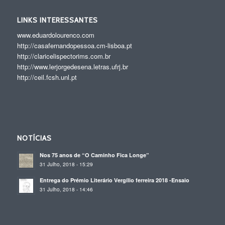
LINKS INTERESSANTES
www.eduardolourenco.com
http://casafernandopessoa.cm-lisboa.pt
http://claricelispectorims.com.br
http://www.lerjorgedesena.letras.ufrj.br
http://ceil.fcsh.unl.pt
NOTÍCIAS
Nos 75 anos de “O Caminho Fica Longe”
31 Julho, 2018 - 15:29
Entrega do Prémio Literário Vergílio ferreira 2018 -Ensaio
31 Julho, 2018 - 14:46