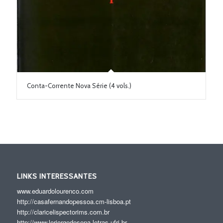
Conta-Corrente Nova Série (4 vols.)
LINKS INTERESSANTES
www.eduardolourenco.com
http://casafernandopessoa.cm-lisboa.pt
http://claricelispectorims.com.br
http://www.lerjorgedesena.letras.ufrj.br